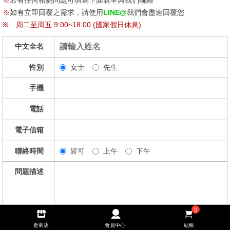
※
如有立即回覆之需求，請使用
LINE@
我們會盡速回覆您
※
周二至周五 9:00~18:00 (國家假日休息)
中文全名
性別
女士
先生
手機
電話
電子信箱
聯絡時間
皆可
上午
下午
問題描述
0
逛商店
會員中心
結帳