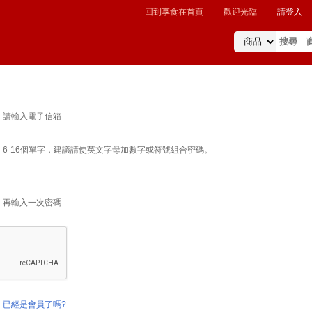
回到享食在首頁
歡迎光臨
請登入
請輸入電子信箱
6-16個單字，建議請使英文字母加數字或符號組合密碼。
再輸入一次密碼
已經是會員了嗎?