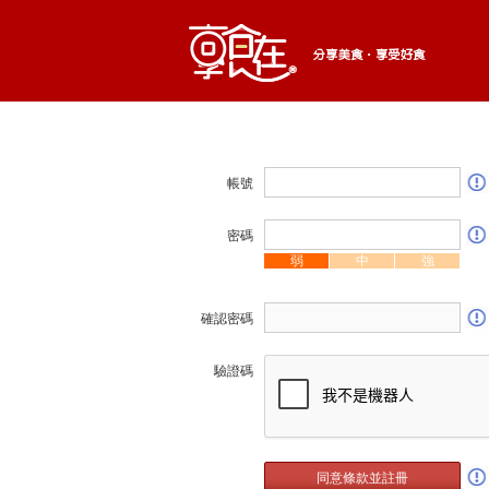
帳號
密碼
弱
中
強
確認密碼
驗證碼
同意條款並註冊