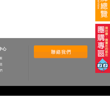
中心
案
題
們